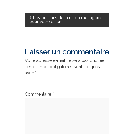
N
Les bienfaits de la ration ménagère
pour votre chien
a
v
Laisser un commentaire
i
Votre adresse e-mail ne sera pas publiée.
Les champs obligatoires sont indiqués
g
avec
*
a
Commentaire
*
t
i
o