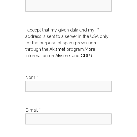
n
d
I accept that my given data and my IP
e
address is sent to a server in the USA only
for the purpose of spam prevention
l
through the
Akismet
program.
More
information on Akismet and GDPR
.
’
a
Nom
*
r
t
E-mail
*
i
c