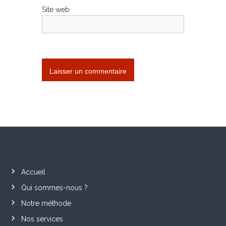
l
Site web
e
Accueil
Qui sommes-nous ?
Notre méthode
Nos services