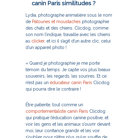
canin Paris similitudes ?
r
t
Lydia, photographe animalière sous le nom
é
de
Patounes et moustaches
photographie
!
des chats et des chiens. Clicdog, comme
son nom l’indique, travaille avec les chiens
au
clicker,
et ici il s’agit d’un autre clic, celui
d’un appareil photo !
« Quand je photographie je me porte
témoin du temps. Je capte vos plus beaux
souvenirs, les regards, les sourires. Et ce
n’est pas un
éducateur canin Paris
Clicdog
qui pourra dire le contraire !
Être patiente, tout comme un
comportementaliste canin Paris
Clicdog
qui pratique l’éducation canine positive, et
voir les gens et les animaux s’ouvrir devant
moi, leur confiance grandir et les voir
s’oublier pour n’être plus qu’un souffle de